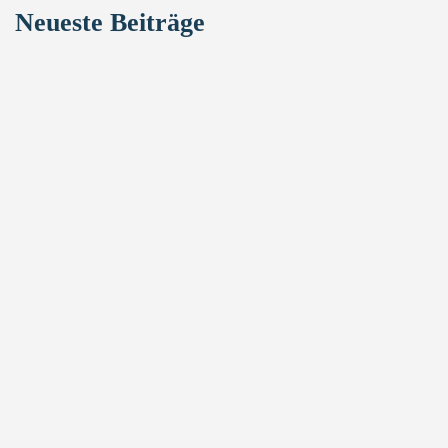
Neueste Beiträge
carsten
Hallo liebe Escrimadores, der Vorstand wünscht euch allen