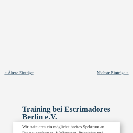
vorstand
20. Januar 2026 Zur Weihnachtsfeier 2025 konnte sich der
Vorstand über ein Geschenk aus der Mitte des Vereins
freuen. Eingeladen wurde zu einer netten Partie Lasertag.
An diesem Dienstag fand sich ein passender Termin und so
trafen sich neun wackere Vereinsmitglieder...
« Ältere Einträge
Nächste Einträge »
Training bei Escrimadores
Berlin e.V.
Wir trainieren ein möglichst breites Spektrum an